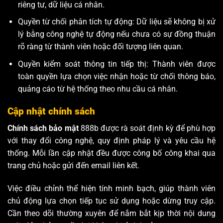
riêng tư, dữ liệu cá nhân.
Quyền từ chối phân tích tự động: Dữ liệu sẽ không bị xử
lý bằng công nghệ tự động nếu chưa có sự đồng thuận
rõ ràng từ thành viên hoặc đối tượng liên quan.
Quyền kiểm soát thông tin tiếp thị: Thành viên được
toàn quyền lựa chọn việc nhận hoặc từ chối thông báo,
quảng cáo từ hệ thống theo nhu cầu cá nhân.
Cập nhật chính sách
Chính sách bảo mật
888b
được rà soát định kỳ để phù hợp
với thay đổi công nghệ, quy định pháp lý và yêu cầu hệ
thống. Mỗi lần cập nhật đều được công bố công khai qua
trang chủ hoặc gửi đến email liên kết.
Việc điều chỉnh thể hiện tính minh bạch, giúp thành viên
chủ động lựa chọn tiếp tục sử dụng hoặc dừng truy cập.
Cần theo dõi thường xuyên để nắm bắt kịp thời nội dung