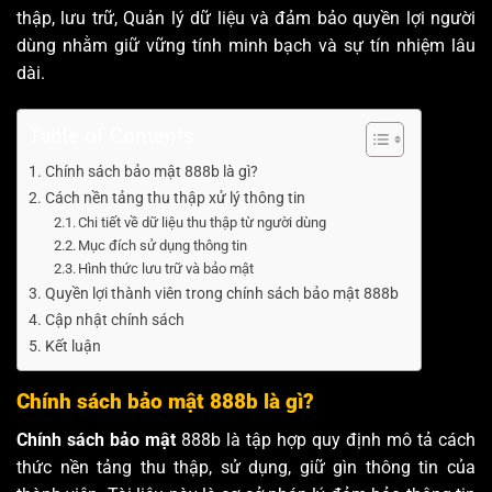
thập, lưu trữ, Quản lý dữ liệu và đảm bảo quyền lợi người
dùng nhằm giữ vững tính minh bạch và sự tín nhiệm lâu
dài.
Table of Contents
Chính sách bảo mật 888b là gì?
Cách nền tảng thu thập xử lý thông tin
Chi tiết về dữ liệu thu thập từ người dùng
Mục đích sử dụng thông tin
Hình thức lưu trữ và bảo mật
Quyền lợi thành viên trong chính sách bảo mật 888b
Cập nhật chính sách
Kết luận
Chính sách bảo mật 888b là gì?
Chính sách bảo mật
888b
là tập hợp quy định mô tả cách
thức nền tảng thu thập, sử dụng, giữ gìn thông tin của