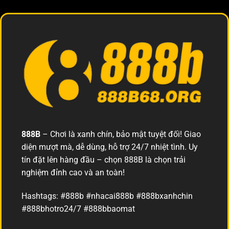
888B
– Chơi là xanh chín, bảo mật tuyệt đối! Giao
diện mượt mà, dễ dùng, hỗ trợ 24/7 nhiệt tình. Uy
tín đặt lên hàng đầu – chọn 888B là chọn trải
nghiệm đỉnh cao và an toàn!
Hashtags: #888b #nhacai888b #888bxanhchin
#888bhotro24/7 #888bbaomat