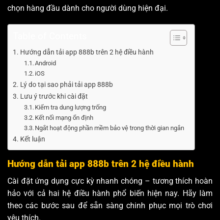
chọn hàng đầu dành cho người dùng hiện đại.
Table of Contents
Hướng dẫn tải app 888b trên 2 hệ điều hành
Android
iOS
Lý do tại sao phải tải app 888b
Lưu ý trước khi cài đặt
Kiểm tra dung lượng trống
Kết nối mạng ổn định
Ngắt hoạt động phần mềm bảo vệ trong thời gian ngắn
Kết luận
Hướng dẫn tải app 888b trên 2 hệ điều hành
Cài đặt ứng dụng cực kỳ nhanh chóng – tương thích hoàn
hảo với cả hai hệ điều hành phổ biến hiện nay. Hãy làm
theo các bước sau để sẵn sàng chinh phục mọi trò chơi
yêu thích.