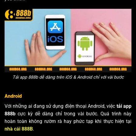
Tải app 888b dễ dàng trên iOS & Android chỉ với vài bước
Android
Với những ai đang sử dụng điện thoại Android, việc
tải app
888b
cực kỳ dễ dàng chỉ trong vài bước. Quá trình này
hoàn toàn không rườm rà hay phức tạp khi thực hiện tại
nhà cái 888B
.