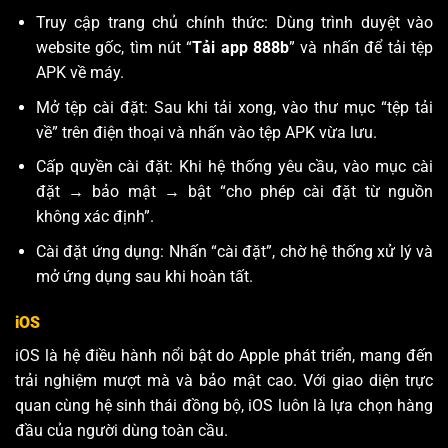
Truy cập trang chủ chính thức: Dùng trình duyệt vào
website gốc, tìm nút “
Tải app 888b
” và nhấn để tải tệp
APK về máy.
Mở tệp cài đặt: Sau khi tải xong, vào thư mục “tệp tải
về” trên điện thoại và nhấn vào tệp APK vừa lưu.
Cấp quyền cài đặt: Khi hệ thống yêu cầu, vào mục cài
đặt → bảo mật → bật “cho phép cài đặt từ nguồn
không xác định”.
Cài đặt ứng dụng: Nhấn “cài đặt”, chờ hệ thống xử lý và
mở ứng dụng sau khi hoàn tất.
iOS
iOS là hệ điều hành nổi bật do Apple phát triển, mang đến
trải nghiệm mượt mà và bảo mật cao. Với giao diện trực
quan cùng hệ sinh thái đồng bộ, iOS luôn là lựa chọn hàng
đầu của người dùng toàn cầu.