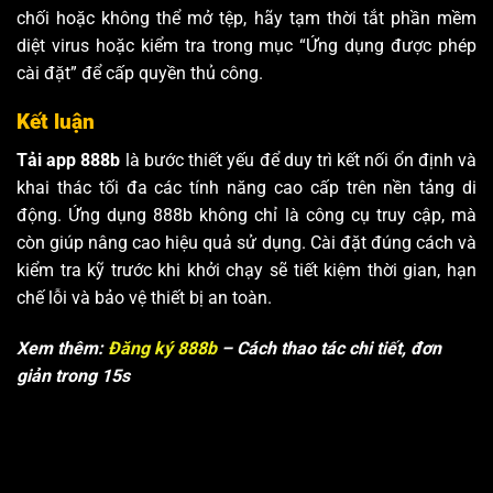
chối hoặc không thể mở tệp, hãy tạm thời tắt phần mềm
diệt virus hoặc kiểm tra trong mục “Ứng dụng được phép
cài đặt” để cấp quyền thủ công.
Kết luận
Tải app 888b
là bước thiết yếu để duy trì kết nối ổn định và
khai thác tối đa các tính năng cao cấp trên nền tảng di
động. Ứng dụng 888b không chỉ là công cụ truy cập, mà
còn giúp nâng cao hiệu quả sử dụng. Cài đặt đúng cách và
kiểm tra kỹ trước khi khởi chạy sẽ tiết kiệm thời gian, hạn
chế lỗi và bảo vệ thiết bị an toàn.
Xem thêm:
Đăng ký 888b
– Cách thao tác chi tiết, đơn
giản trong 15s