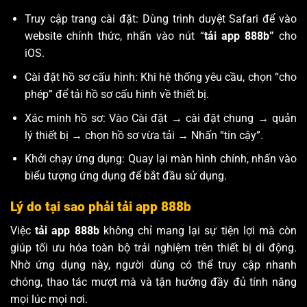
Truy cập trang cài đặt: Dùng trình duyệt Safari để vào
website chính thức, nhấn vào nút “
tải app 888b”
cho
iOS.
Cài đặt hồ sơ cấu hình: Khi hệ thống yêu cầu, chọn “cho
phép” để tải hồ sơ cấu hình về thiết bị.
Xác minh hồ sơ: Vào Cài đặt → cài đặt chung → quản
lý thiết bị → chọn hồ sơ vừa tải → Nhấn “tin cậy”.
Khởi chạy ứng dụng: Quay lại màn hình chính, nhấn vào
biểu tượng ứng dụng để bắt đầu sử dụng.
Lý do tại sao phải tải app 888b
Việc
tải app 888b
không chỉ mang lại sự tiện lợi mà còn
giúp tối ưu hóa toàn bộ trải nghiệm trên thiết bị di động.
Nhờ ứng dụng này, người dùng có thể truy cập nhanh
chóng, thao tác mượt mà và tận hưởng đầy đủ tính năng
mọi lúc mọi nơi.