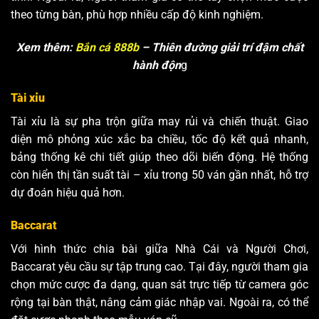
theo từng bàn, phù hợp nhiều cấp độ kinh nghiệm.
Xem thêm:
Bắn cá 888b
– Thiên đường giải trí đậm chất
hành độn
g
Tài xỉu
Tài xỉu là sự pha trộn giữa may rủi và chiến thuật. Giao
diện mô phỏng xúc xắc ba chiều, tốc độ kết quả nhanh,
bảng thống kê chi tiết giúp theo dõi biến động. Hệ thống
còn hiển thị tần suất tài – xỉu trong 50 ván gần nhất, hỗ trợ
dự đoán hiệu quả hơn.
Baccarat
Với hình thức chia bài giữa Nhà Cái và Người Chơi,
Baccarat yêu cầu sự tập trung cao. Tại đây, người tham gia
chọn mức cược đa dạng, quan sát trực tiếp từ camera góc
rộng tại bàn thật, nâng cảm giác nhập vai. Ngoài ra, có thể