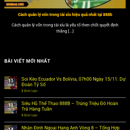
Cách quản lý vốn trong tài xỉu hiệu quả nhất tại 888b
Cách quản lý vốn trong tài xỉu là yếu tố then chốt quyết định
thắng [...]
BÀI VIẾT MỚI NHẤT
Soi Kèo Ecuador Vs Bolivia, 07h00 Ngày 15/11: Dự
11
Đoán Tỷ Số
Th11
2
Bình luận
Siêu Hũ Thể Thao 888B – Trúng Triệu Đô Hoàn
11
Trả Hàng Tuần
Th11
9
Bình luận
Nhận Định Ngoại Hạng Anh Vòng 8 – Tổng Hợp
14