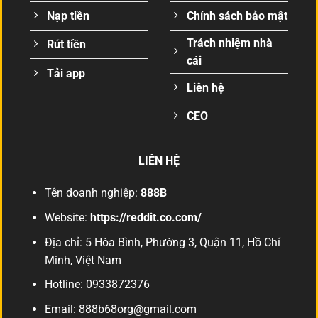
Nạp tiền
Chính sách bảo mật
Trách nhiệm nhà
Rút tiền
cái
Tải app
Liên hệ
CEO
LIÊN HỆ
Tên doanh nghiệp:
888B
Website:
https://reddit.co.com/
Địa chỉ: 5 Hòa Bình, Phường 3, Quận 11, Hồ Chí
Minh, Việt Nam
Hotline: 0933872376
Email:
888b68org@gmail.com