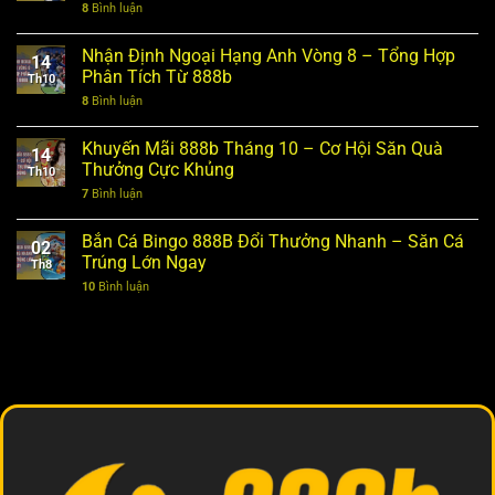
8
Bình luận
Nhận Định Ngoại Hạng Anh Vòng 8 – Tổng Hợp
14
Phân Tích Từ 888b
Th10
8
Bình luận
Khuyến Mãi 888b Tháng 10 – Cơ Hội Săn Quà
14
Thưởng Cực Khủng
Th10
7
Bình luận
Bắn Cá Bingo 888B Đổi Thưởng Nhanh – Săn Cá
02
Trúng Lớn Ngay
Th8
10
Bình luận