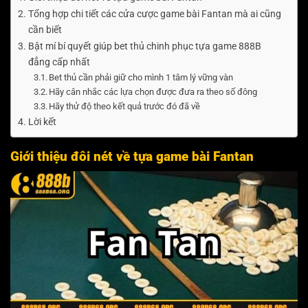
Tổng hợp chi tiết các cửa cược game bài Fantan mà ai cũng
cần biết
Bật mí bí quyết giúp bet thủ chinh phục tựa game 888B
đẳng cấp nhất
Bet thủ cần phải giữ cho mình 1 tâm lý vững vàn
Hãy cân nhắc các lựa chọn được đưa ra theo số đông
Hãy thử độ theo kết quả trước đó đã về
Lời kết
Giới thiệu đôi nét về tựa game bài Fantan