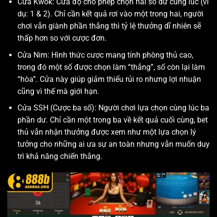
Cửa Kwok: Cửa độ cho phép chọn hai số dư cùng lúc (ví
dụ: 1 & 2). Chỉ cần kết quả rơi vào một trong hai, người
chơi vẫn giành phần thắng thì tỷ lệ thưởng dĩ nhiên sẽ
thấp hơn so với cược đơn.
Cửa Nim: Hình thức cược mang tính phòng thủ cao,
trong đó một số được chọn làm “thắng”, số còn lại làm
“hòa”. Cửa này giúp giảm thiểu rủi ro nhưng lợi nhuận
cũng vì thế mà giới hạn.
Cửa SSH (Cược ba số): Người chơi lựa chọn cùng lúc ba
phần dư. Chỉ cần một trong ba về kết quả cuối cùng, bet
thủ vẫn nhận thưởng được xem như một lựa chọn lý
tưởng cho những ai ưa sự an toàn nhưng vẫn muốn duy
trì khả năng chiến thắng.