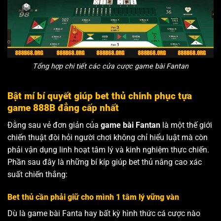
Tổng hợp chi tiết các cửa cược game bài Fantan
Bật mí bí quyết giúp bet thủ chinh phục tựa
game 888B đẳng cấp nhất
Đằng sau vẻ đơn giản của
game bài Fantan
là một thế giới
chiến thuật đòi hỏi người chơi không chỉ hiểu luật mà còn
phải vận dụng linh hoạt tâm lý và kinh nghiệm thực chiến.
Phần sau đây là những bí kíp giúp bet thủ nâng cao xác
suất chiến thắng:
Bet thủ cần phải giữ cho mình 1 tâm lý vững vàn
Dù là game bài Fanta hay bất kỳ hình thức cá cược nào