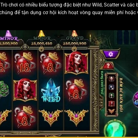
Trò chơi có nhiều biểu tượng đặc biệt như Wild, Scatter và các 
 chúng để tận dụng cơ hội kích hoạt vòng quay miễn phí hoặc