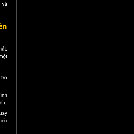
n và
ền
mắt,
 một
 trò
Hình
ốn.
quay
biểu