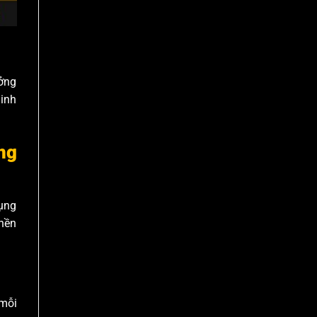
ưởng
hinh
ng
dụng
 nền
 mỗi