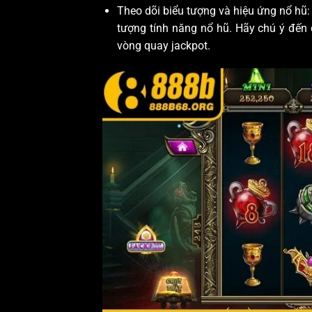
Theo dõi biểu tượng và hiệu ứng nổ hũ: 
tượng tính năng nổ hũ. Hãy chú ý đến
vòng quay jackpot.