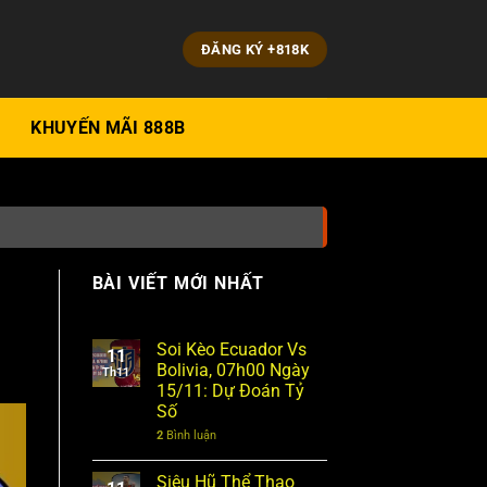
ĐĂNG KÝ +818K
O
KHUYẾN MÃI 888B
BÀI VIẾT MỚI NHẤT
Soi Kèo Ecuador Vs
11
Bolivia, 07h00 Ngày
Th11
15/11: Dự Đoán Tỷ
Số
2
Bình luận
Siêu Hũ Thể Thao