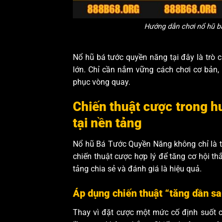
Hướng dẫn chơi nổ hũ b
Nổ hũ bá tước quyền năng tại đây là trò 
lớn. Chỉ cần nắm vững cách chơi cơ bản, 
phục vòng quay.
Chiến thuật cược trong h
tại nền tảng
Nổ hũ Bá Tước Quyền Năng không chỉ là t
chiến thuật cược hợp lý để tăng cơ hội th
tảng chia sẻ và đánh giá là hiệu quả.
Áp dụng chiến thuật “tăng dần sa
Thay vì đặt cược một mức cố định suốt 