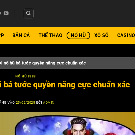
PP
BẮN CÁ
THỂ THAO
NỔ HŨ
XỔ SỔ
CASIN
i nổ hũ bá tước quyền năng cực chuẩn xác
NỔ HŨ 888B
ũ bá tước quyền năng cực chuẩn xác
ĂNG VÀO
25/06/2025
BỞI
ADMIN