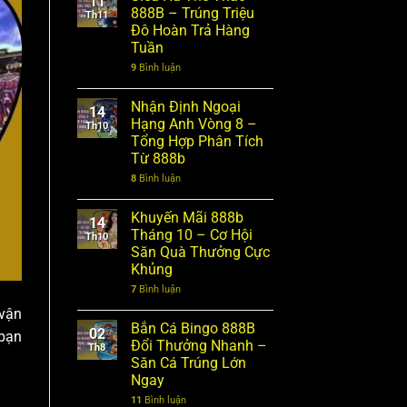
11
888B – Trúng Triệu
Th11
Đô Hoàn Trả Hàng
Tuần
9
Bình luận
Nhận Định Ngoại
14
Hạng Anh Vòng 8 –
Th10
Tổng Hợp Phân Tích
Từ 888b
8
Bình luận
Khuyến Mãi 888b
14
Tháng 10 – Cơ Hội
Th10
Săn Quà Thưởng Cực
Khủng
7
Bình luận
vận
Bắn Cá Bingo 888B
02
 bạn
Đổi Thưởng Nhanh –
Th8
Săn Cá Trúng Lớn
Ngay
11
Bình luận