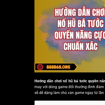
Hướng dẫn chơi nổ hũ bá tước quyền nă
may với dòng game đổi thưởng đình đám n
sẽ dễ dàng làm chủ ván game ngay từ lần 