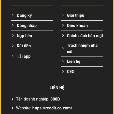
Đăng ký
Giới thiệu
Đăng nhập
Điều khoản
Nạp tiền
Chính sách bảo mật
Trách nhiệm nhà
Rút tiền
cái
Tải app
Liên hệ
CEO
LIÊN HỆ
Tên doanh nghiệp:
888B
Website:
https://reddit.co.com/