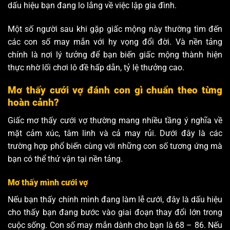
dấu hiệu bạn đang lo lắng về việc lập gia đình.
Một số người sau khi gặp giấc mộng này thường tìm đến
các con số may mắn với hy vọng đổi đời. Và nền tảng
chính là nơi lý tưởng để bạn biến giấc mộng thành hiện
thực nhờ lối chơi lô đề hấp dẫn, tỷ lệ thưởng cao.
Mơ thấy cưới vợ đánh con gì chuẩn theo từng
hoàn cảnh?
Giấc mơ thấy cưới vợ thường mang nhiều tầng ý nghĩa về
mặt cảm xúc, tâm linh và cả may rủi. Dưới đây là các
trường hợp phổ biến cùng với những con số tương ứng mà
bạn có thể thử vận tại nền tảng.
Mơ thấy mình cưới vợ
Nếu bạn thấy chính mình đang làm lễ cưới, đây là dấu hiệu
cho thấy bạn đang bước vào giai đoạn thay đổi lớn trong
cuộc sống. Con số may mắn dành cho bạn là 68 – 86. Nếu