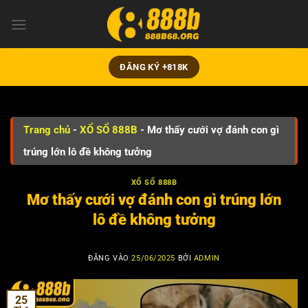
Bỏ
qua
nội
dung
ĐĂNG KÝ +818K
Trang chủ
-
XỔ SỔ 888B
-
Mơ thấy cưới vợ đánh con gì
trúng lớn lô đề không tưởng
XỔ SỔ 888B
Mơ thấy cưới vợ đánh con gì trúng lớn
lô đề không tưởng
ĐĂNG VÀO
25/06/2025
BỞI
ADMIN
25