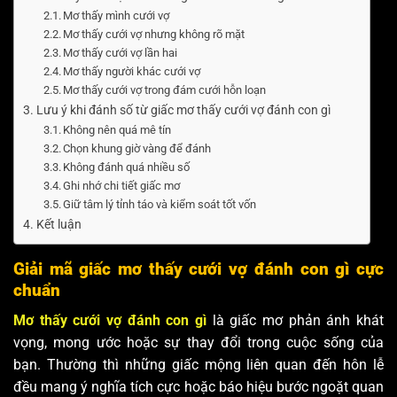
Mơ thấy mình cưới vợ
Mơ thấy cưới vợ nhưng không rõ mặt
Mơ thấy cưới vợ lần hai
Mơ thấy người khác cưới vợ
Mơ thấy cưới vợ trong đám cưới hỗn loạn
Lưu ý khi đánh số từ giấc mơ thấy cưới vợ đánh con gì
Không nên quá mê tín
Chọn khung giờ vàng để đánh
Không đánh quá nhiều số
Ghi nhớ chi tiết giấc mơ
Giữ tâm lý tỉnh táo và kiểm soát tốt vốn
Kết luận
Giải mã giấc mơ thấy cưới vợ đánh con gì cực
chuẩn
Mơ thấy cưới vợ đánh con gì
là giấc mơ phản ánh khát
vọng, mong ước hoặc sự thay đổi trong cuộc sống của
bạn. Thường thì những giấc mộng liên quan đến hôn lễ
đều mang ý nghĩa tích cực hoặc báo hiệu bước ngoặt quan